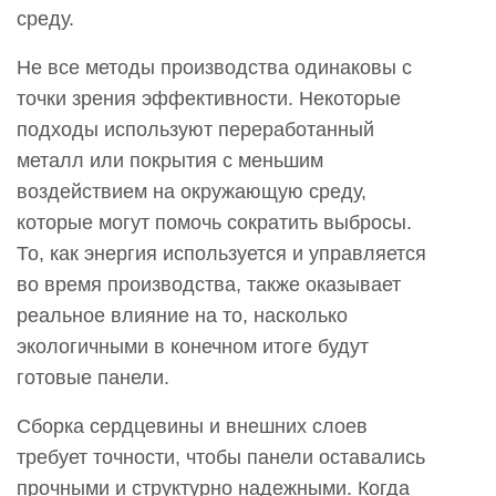
воздействие?
среду.
6
Поддерживают
Не все методы производства одинаковы с
ли
точки зрения эффективности. Некоторые
сэндвич-
подходы используют переработанный
панели
металл или покрытия с меньшим
PCGI
воздействием на окружающую среду,
сертификацию
которые могут помочь сократить выбросы.
экологически
То, как энергия используется и управляется
устойчивого
во время производства, также оказывает
строительства?
реальное влияние на то, насколько
7
экологичными в конечном итоге будут
Чем
готовые панели.
сэндвич-
панели
Сборка сердцевины и внешних слоев
PCGI
требует точности, чтобы панели оставались
отличаются
прочными и структурно надежными. Когда