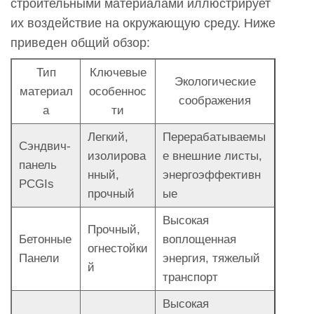
строительными материалами иллюстрирует
их воздействие на окружающую среду. Ниже
приведен общий обзор:
Тип
Ключевые
Экологические
материал
особеннос
соображения
а
ти
Легкий,
Перерабатываемы
Сэндвич-
изолирова
е внешние листы,
панель
нный,
энергоэффективн
PCGIs
прочный
ые
Высокая
Прочный,
Бетонные
воплощенная
огнестойки
Панели
энергия, тяжелый
й
транспорт
Высокая