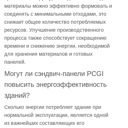
от
материалы можно эффективно формовать и
традиционных
соединять с минимальными отходами, это
материалов?
снижает общее количество потребляемых
8
ресурсов. Улучшение производственного
Что
процесса также способствует сокращению
следует
времени и снижению энергии, необходимой
учитывать
для хранения материалов и готовых
при
панелей.
оценке
Могут ли сэндвич-панели PCGI
экологичности?
9
повысить энергоэффективность
Как
зданий?
отраслевые
тенденции
Сколько энергии потребляет здание при
влияют
нормальной эксплуатации, является одной
на
из важнейших составляющих его
использование