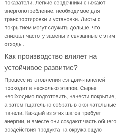
показатели. Легкие сердечники снижают
зданий?
энергопотребление, необходимое для
4
транспортировки и установки. Листы с
Поддаются
покрытием могут служить дольше, что
ли
снижает частоту замены и связанные с этим
сэндвич-
отходы.
панели
PCGI
Как производство влияет на
вторичной
устойчивое развитие?
переработке?
5
Процесс изготовления сэндвич-панелей
Как
проходит в несколько этапов. Сырье
транспортировка
необходимо подготовить, нанести покрытие,
и
а затем тщательно собрать в окончательные
установка
панели. Каждый из этих шагов требует
влияют
энергии, и вместе они создают часть общего
на
воздействия продукта на окружающую