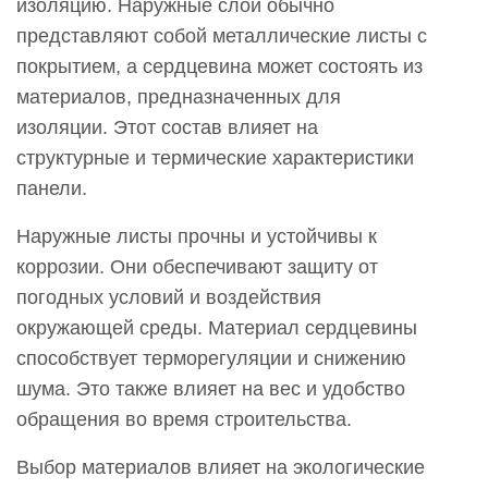
изоляцию. Наружные слои обычно
Сделано
из?
представляют собой металлические листы с
2
покрытием, а сердцевина может состоять из
Как
материалов, предназначенных для
производство
изоляции. Этот состав влияет на
влияет
структурные и термические характеристики
на
панели.
устойчивое
Наружные листы прочны и устойчивы к
развитие?
коррозии. Они обеспечивают защиту от
3
погодных условий и воздействия
Могут
окружающей среды. Материал сердцевины
ли
способствует терморегуляции и снижению
сэндвич-
панели
шума. Это также влияет на вес и удобство
PCGI
обращения во время строительства.
повысить
Выбор материалов влияет на экологические
энергоэффективность