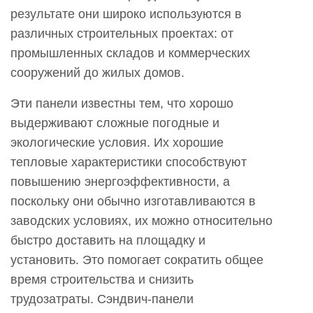
звукоизоляцию?
результате они широко используются в
5
различных строительных проектах: от
Являются
промышленных складов и коммерческих
ли
сооружений до жилых домов.
сэндвич-
панели
Эти панели известны тем, что хорошо
Polyphen
выдерживают сложные погодные и
экологически
экологические условия. Их хорошие
чистыми?
тепловые характеристики способствуют
6
повышению энергоэффективности, а
Как
поскольку они обычно изготавливаются в
сэндвич-
заводских условиях, их можно относительно
панели
быстро доставить на площадку и
Polyphen
установить. Это помогает сократить общее
обеспечивают
время строительства и снизить
долговечность
трудозатраты. Сэндвич-панели
и