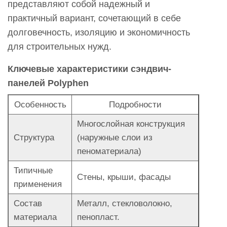
представляют собой надежный и
защиту?
практичный вариант, сочетающий в себе
7
долговечность, изоляцию и экономичность
Являются
для строительных нужд.
ли
сэндвич-
Ключевые характеристики сэндвич-
панели
панелей Polyphen
Polyphen
экономически
Особенность
Подробности
эффективными?
Многослойная конструкция
8
Структура
(наружные слои из
Каковы
пеноматериала)
дизайнерские
Типичные
и
Стены, крыши, фасады
применения
эстетические
преимущества
Состав
Металл, стекловолокно,
сэндвич-
материала
пенопласт.
панелей