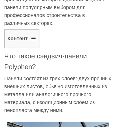
панели популярным выбором для
профессионалов строительства в
различных секторах.
Контент
1
Что такое сэндвич-панели
Что
такое
Polyphen?
сэндвич-
Панели состоят из трех слоев: двух прочных
панели
внешних листов, обычно изготовленных из
Polyphen?
металла или аналогичного прочного
2
Почему
материала, с изоляционным слоем из
Сэндвич-
пенопласта между ними.
панель
Полифен