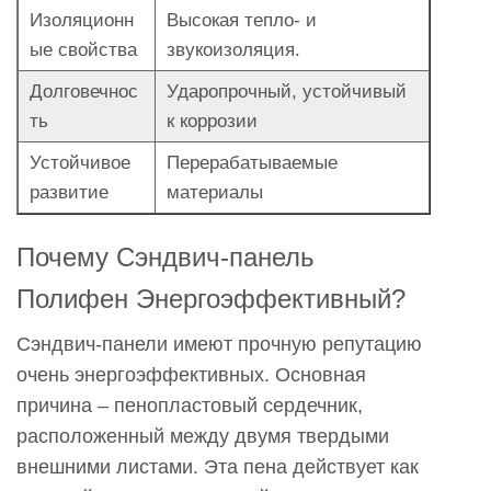
Изоляционн
Высокая тепло- и
Polyphen?
ые свойства
звукоизоляция.
9
Почему
Долговечнос
Ударопрочный, устойчивый
сэндвич-
ть
к коррозии
панели
Устойчивое
Перерабатываемые
Polyphen
развитие
материалы
—
хороший
Почему
Сэндвич-панель
выбор
для
Полифен
Энергоэффективный?
современного
Сэндвич-панели имеют прочную репутацию
строительства?
очень энергоэффективных. Основная
причина – пенопластовый сердечник,
расположенный между двумя твердыми
внешними листами. Эта пена действует как