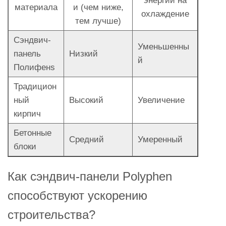
энергии на
материала
и (чем ниже,
охлаждение
тем лучше)
Сэндвич-
Уменьшенны
панель
Низкий
й
Полифенs
Традицион
ный
Высокий
Увеличение
кирпич
Бетонные
Средний
Умеренный
блоки
Как сэндвич-панели Polyphen
способствуют ускорению
строительства?