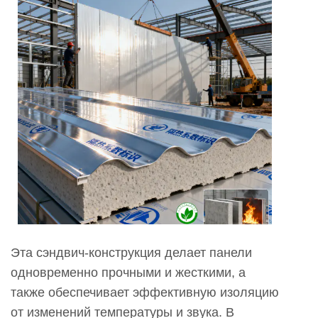
Энергоэффективный?
3
Как
сэндвич-
панели
Polyphen
способствуют
ускорению
строительства?
4
Обеспечивают
ли
сэндвич-
Эта сэндвич-конструкция делает панели
панели
одновременно прочными и жесткими, а
Polyphen
также обеспечивает эффективную изоляцию
хорошую
от изменений температуры и звука. В