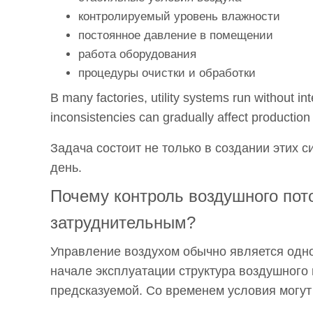
чистыми
контролируемый уровень влажности
помещениями?
постоянное давление в помещении
2
работа оборудования
Почему
процедуры очистки и обработки
контроль
В many factories, utility systems run without in
воздушного
inconsistencies can gradually affect production
потока
со
Задача состоит не только в создании этих 
временем
день.
становится
Почему контроль воздушного пот
затруднительным?
3
затруднительным?
Как
Управление воздухом обычно является одно
температура
и
начале эксплуатации структура воздушного
влажность
предсказуемой. Со временем условия могут
создают