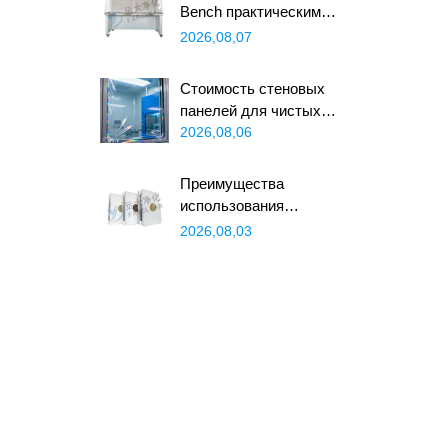
Bench практическим
решением для нужд
2026,08,07
современных лабораторий?
Стоимость стеновых
панелей для чистых
помещений в 2026 году:
2026,08,06
полная разбивка цен и
экономия
Преимущества
использования
звукоизоляционных
2026,08,03
сэндвич-панелей в
промышленных
помещениях