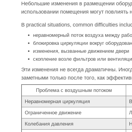
Небольшие изменения в размещении оборуд
давление
использовании помещения могут повлиять 
на
руководство?
В practical situations, common difficulties inclu
4
неравномерный поток воздуха между раб
Почему
блокировка циркуляции вокруг оборудова
перепады
изменения, вызванные движением двери
давления
скопление возле фильтров или вентиляц
требуют
Эти изменения не всегда драматичны. Иног
постоянного
внимания?
заметными только после того, как эффектив
5
Проблема с воздушным потоком
Как
обслуживание
Неравномерная циркуляция
В
коммунальных
Ограниченное движение
Л
предприятий
Колебания давления
Н
становится