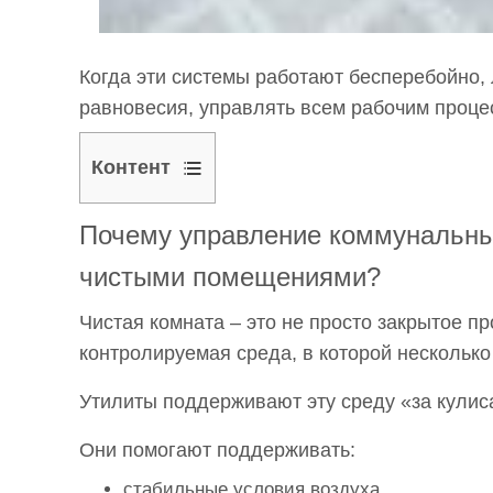
Когда эти системы работают бесперебойно, 
равновесия, управлять всем рабочим проце
Контент
1
Почему управление коммунальным
Почему
управление
чистыми помещениями?
коммунальными
Чистая комната – это не просто закрытое п
услугами
контролируемая среда, в которой несколько
так
важно
Утилиты поддерживают эту среду «за кулис
на
заводах
Они помогают поддерживать:
с
стабильные условия воздуха