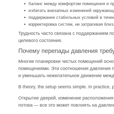
Почему
баланс между комфортом помещения и п
координация
избегать внезапных изменений окружающ
между
поддержание стабильных условий в тече
системами
корректировка систем, не затрагивая бл
часто
Трудность часто связана с поддержанием п
затруднена?
целевого состояния.
9
Почему перепады давления треб
Как
рост
Многие планировки чистых помещений осно
оборудования
помещениями. Эти соотношения давления п
влияет
и уменьшать нежелательное движение межд
на
планирование
В theory, the setup seems simple. In practice,
коммунальных
Открытие дверей, изменение расположения
услуг?
потока — все это может повлиять на давле
10
Почему