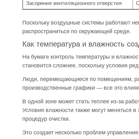
долгосрочной
Засорение вентиляционного отверстия
С
проблемой?
6
Поскольку воздушные системы работают не
Почему
распространиться по окружающей среде.
становится
Как температура и влажность со
трудно
управлять
На бумаге контроль температуры и влажнос
потреблением
становится сложнее, поскольку условия ред
энергии?
7
Люди, перемещающиеся по помещениям, р
Как
производственные графики — все это влия
водные
В одной зоне может стать теплее из-за рабо
системы
Условия влажности также могут меняться в 
создают
скрытые
процедур очистки.
осложнения?
Это создает несколько проблем управления
8