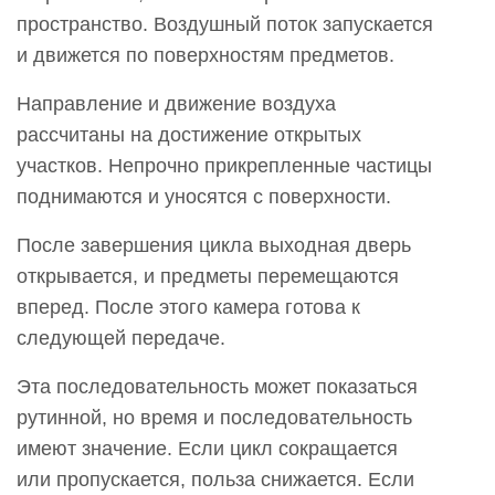
загрязнение
пространство. Воздушный поток запускается
с
и движется по поверхностям предметов.
течением
времени?
Направление и движение воздуха
10
рассчитаны на достижение открытых
Что
участков. Непрочно прикрепленные частицы
следует
поднимаются и уносятся с поверхности.
соблюдать
при
После завершения цикла выходная дверь
использовании
открывается, и предметы перемещаются
грузового
вперед. После этого камера готова к
воздушного
следующей передаче.
душа?
Эта последовательность может показаться
рутинной, но время и последовательность
имеют значение. Если цикл сокращается
или пропускается, польза снижается. Если