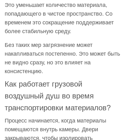
Это уменьшает количество материала,
чистых
попадающего в чистое пространство. Со
помещений?
временем это сокращение поддерживает
8
более стабильную среду.
Какие
проблемы
Без таких мер загрязнение может
возникают
накапливаться постепенно. Это может быть
при
не видно сразу, но это влияет на
ежедневном
консистенцию.
использовании?
9
Как работает грузовой
Как
воздушный душ во время
грузовые
транспортировки материалов?
воздушные
души
Процесс начинается, когда материалы
помогают
помещаются внутрь камеры. Двери
контролировать
закрываются, чтобы изолировать