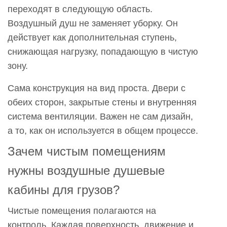
переходят в следующую область.
воздушный
Воздушный душ не заменяет уборку. Он
душ?
действует как дополнительная ступень,
5
снижающая нагрузку, попадающую в чистую
Чем
зону.
воздушный
душ
Сама конструкция на вид проста. Двери с
для
обеих сторон, закрытые стены и внутренняя
грузовых
система вентиляции. Важен не сам дизайн,
автомобилей
а то, как он используется в общем процессе.
отличается
от
Зачем чистым помещениям
воздушного
нужны воздушные душевые
душа
кабины для грузов?
для
персонала?
Чистые помещения полагаются на
6
контроль. Каждая поверхность, движение и