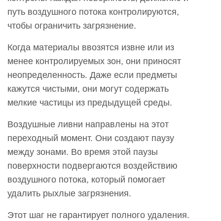
Какие
путь воздушного потока контролируются,
факторы
чтобы ограничить загрязнение.
влияют
на
Когда материалы ввозятся извне или из
эффективность
менее контролируемых зон, они приносят
грузового
неопределенность. Даже если предметы
воздушного
кажутся чистыми, они могут содержать
душа?
мелкие частицы из предыдущей среды.
7
Как
Воздушные ливни направлены на этот
грузовой
переходный момент. Они создают паузу
воздушный
между зонами. Во время этой паузы
душ
поверхности подвергаются воздействию
вписывается
воздушного потока, который помогает
в
удалить рыхлые загрязнения.
рабочий
Этот шаг не гарантирует полного удаления.
процесс