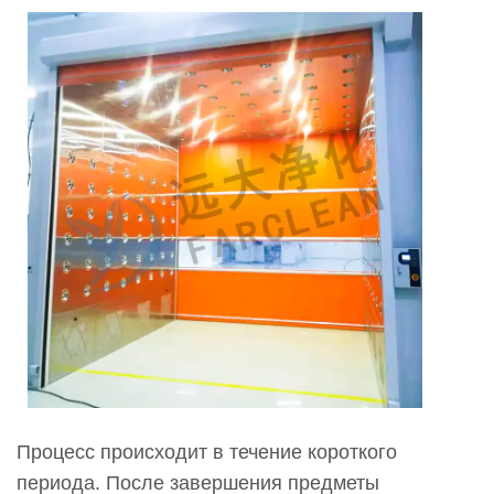
3
Как
работает
грузовой
воздушный
душ
во
время
транспортировки
материалов?
4
Какие
типы
материалов
проходят
Процесс происходит в течение короткого
через
периода. После завершения предметы
грузовой