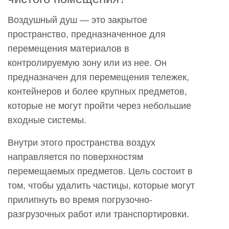
Грузовой
воздушный
Воздушный душ — это закрытое
душ
пространство, предназначенное для
В
перемещения материалов в
условиях
контролируемую зону или из нее. Он
чистого
предназначен для перемещения тележек,
помещения?
контейнеров и более крупных предметов,
2
которые не могут пройти через небольшие
Зачем
входные системы.
чистым
помещениям
Внутри этого пространства воздух
нужны
направляется по поверхностям
воздушные
перемещаемых предметов. Цель состоит в
душевые
том, чтобы удалить частицы, которые могут
кабины
прилипнуть во время погрузочно-
для
разгрузочных работ или транспортировки.
грузов?