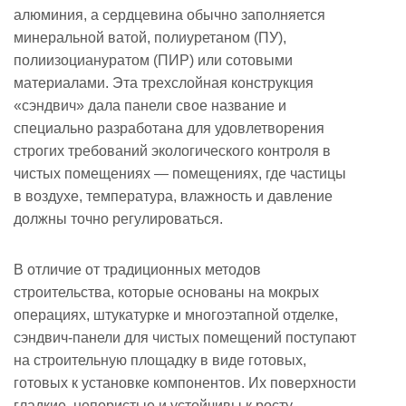
алюминия, а сердцевина обычно заполняется
эффективность
минеральной ватой, полиуретаном (ПУ),
установки
полиизоциануратом (ПИР) или сотовыми
2.1
материалами. Эта трехслойная конструкция
Ключевые
«сэндвич» дала панели свое название и
преимущества
специально разработана для удовлетворения
установки
строгих требований экологического контроля в
3
чистых помещениях — помещениях, где частицы
Превосходная
в воздухе, температура, влажность и давление
гигиена
должны точно регулироваться.
и
контроль
В отличие от традиционных методов
загрязнений
строительства, которые основаны на мокрых
операциях, штукатурке и многоэтапной отделке,
4
сэндвич-панели для чистых помещений поступают
Теплоизоляция
на строительную площадку в виде готовых,
и
готовых к установке компонентов. Их поверхности
энергоэффективность
гладкие, непористые и устойчивы к росту