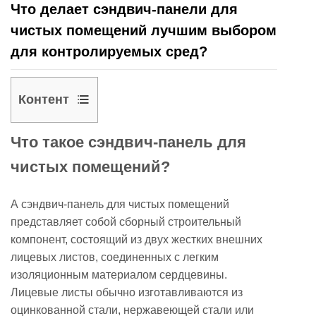
Что делает сэндвич-панели для
чистых помещений лучшим выбором
для контролируемых сред?
Контент
1
Что такое сэндвич-панель для
Что
такое
чистых помещений?
сэндвич-
панель
А
сэндвич-панель для чистых помещений
для
представляет собой сборный строительный
чистых
компонент, состоящий из двух жестких внешних
помещений?
лицевых листов, соединенных с легким
изоляционным материалом сердцевины.
2
Лицевые листы обычно изготавливаются из
Скорость
оцинкованной стали, нержавеющей стали или
и