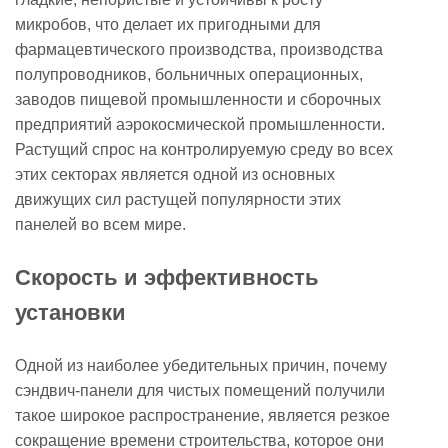
4.1
микробов, что делает их пригодными для
Типичные
фармацевтического производства, производства
основные
полупроводников, больничных операционных,
материалы
заводов пищевой промышленности и сборочных
и
предприятий аэрокосмической промышленности.
их
Растущий спрос на контролируемую среду во всех
тепловые
этих секторах является одной из основных
характеристики
движущих сил растущей популярности этих
5
панелей во всем мире.
Пожарная
Скорость и эффективность
безопасность
и
установки
соблюдение
нормативных
Одной из наиболее убедительных причин, почему
требований
сэндвич-панели для чистых помещений получили
6
такое широкое распространение, является резкое
Гибкость
сокращение времени строительства, которое они