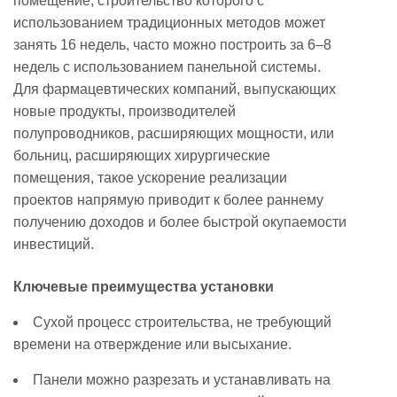
помещение, строительство которого с
цикла
использованием традиционных методов может
проекта
занять 16 недель, часто можно построить за 6–8
8
недель с использованием панельной системы.
Отраслевые
Для фармацевтических компаний, выпускающих
драйверы
новые продукты, производителей
роста
полупроводников, расширяющих мощности, или
спроса
больниц, расширяющих хирургические
помещения, такое ускорение реализации
проектов напрямую приводит к более раннему
получению доходов и более быстрой окупаемости
инвестиций.
Ключевые преимущества установки
Сухой процесс строительства, не требующий
времени на отверждение или высыхание.
Панели можно разрезать и устанавливать на