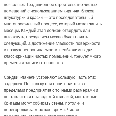
позволяют. Традиционное строительство чистых
и
помещений с использованием кирпича, блоков,
перспективность
штукатурки и краски — это последовательный
6.1
многопрофильный процесс, который может занять
Сценарии,
месяцы. Каждый этап должен отвердеть или
в
высохнуть, прежде чем можно будет начать
которых
следующий, а достижение гладкости поверхности
реконфигурация
и воздухонепроницаемости, необходимых для
повышает
классификации чистых помещений, требует много
ценность
времени и зависит от навыков.
7
Экономическая
Сэндвич-панели устраняют большую часть этих
эффективность
задержек. Поскольку они производятся за
на
пределами предприятия с точными размерами и
протяжении
поставляются с заводской отделкой, монтажные
всего
бригады могут собирать стены, потолки и
перегородки за короткое время. Чистое
жизненного