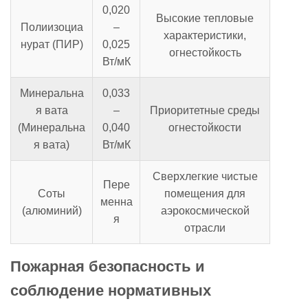
0,020
Высокие тепловые
Полиизоциа
–
характеристики,
нурат (ПИР)
0,025
огнестойкость
Вт/мК
Минеральна
0,033
я вата
–
Приоритетные среды
(Минеральна
0,040
огнестойкости
я вата)
Вт/мК
Сверхлегкие чистые
Пере
Соты
помещения для
менна
(алюминий)
аэрокосмической
я
отрасли
Пожарная безопасность и
соблюдение нормативных