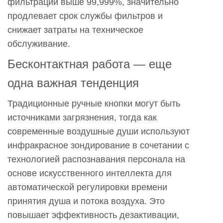
фильтрации выше 99,999%, значительно
биофармацевтической
продлевает срок службы фильтров и
промышленностью
снижает затраты на техническое
4
обслуживание.
Интеллектуальное
и
Бесконтактная работа — еще
эффективное
одна важная тенденция
управление
с
Традиционные ручные кнопки могут быть
помощью
источниками загрязнения, тогда как
Интернета
современные воздушные души используют
вещей
инфракрасное зондирование в сочетании с
5
технологией распознавания персонала на
Вызовы
основе искусственного интеллекта для
и
автоматической регулировки времени
перспективы
принятия душа и потока воздуха. Это
на
повышает эффективность дезактивации,
будущее: