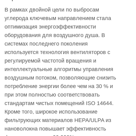
трансформации
В рамках двойной цели по выбросам
отрасли
углерода ключевым направлением стала
2
оптимизация энергоэффективности
Бесконтактная
оборудования для воздушного душа. В
работа
системах последнего поколения
—
используется технология вентиляторов с
еще
регулируемой частотой вращения и
одна
интеллектуальные алгоритмы управления
важная
воздушным потоком, позволяющие снизить
тенденция
потребление энергии более чем на 30 % и
3
при этом полностью соответствовать
Высокие
стандартам чистых помещений ISO 14644.
стандарты,
Кроме того, широкое использование
диктуемые
фильтрующих материалов HEPA/ULPA из
полупроводниковой
нановолокна повышает эффективность
и