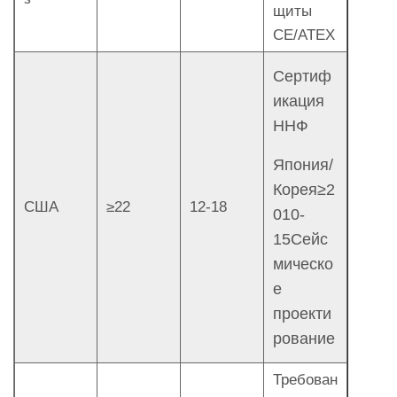
щиты
CE/ATEX
Сертиф
икация
ННФ
Япония/
Корея≥2
США
≥22
12-18
010-
15Сейс
мическо
е
проекти
рование
Требован