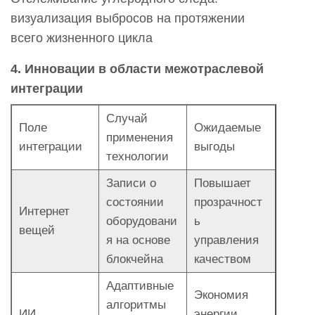
визуализация выбросов на протяжении
всего жизненного цикла
4. Инновации в области межотраслевой
интеграции
Случай
Поле
Ожидаемые
применения
интеграции
выгоды
технологии
Записи о
Повышает
состоянии
прозрачност
Интернет
оборудовани
ь
вещей
я на основе
управления
блокчейна
качеством
Адаптивные
Экономия
алгоритмы
ИИ
энергии