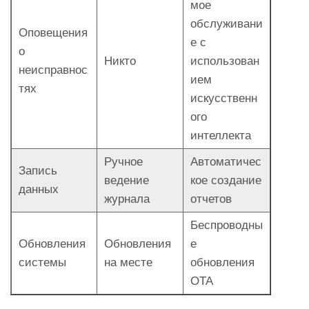
мое
обслуживани
Оповещения
е с
о
Никто
использован
неисправнос
ием
тях
искусственн
ого
интеллекта
Ручное
Автоматичес
Запись
ведение
кое создание
данных
журнала
отчетов
Беспроводны
Обновления
Обновления
е
системы
на месте
обновления
OTA