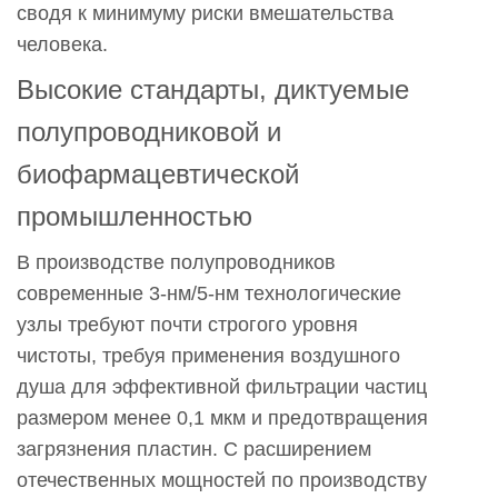
сводя к минимуму риски вмешательства
пути
человека.
прорыва
и
Высокие стандарты, диктуемые
направления
полупроводниковой и
инноваций
биофармацевтической
5.1
4.
промышленностью
Будущие
направления
В производстве полупроводников
технологического
современные 3-нм/5-нм технологические
развития
узлы требуют почти строгого уровня
чистоты, требуя применения воздушного
душа для эффективной фильтрации частиц
размером менее 0,1 мкм и предотвращения
загрязнения пластин. С расширением
отечественных мощностей по производству