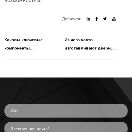
возможностям.
Делиться:
Каковы ключевые
Из чего часто
компоненты
изготавливают двери
автоматической
для чистых
системы раздвижных
помещений?
дверей, включая
датчики, двигатели,
направляющие и
контроллеры?