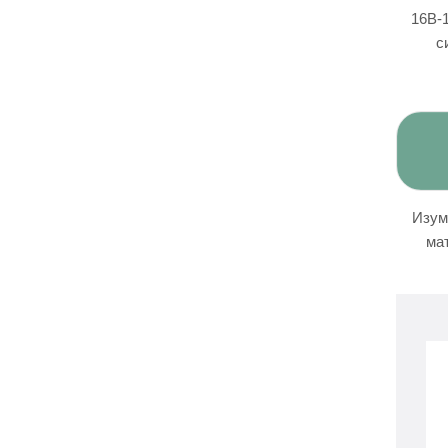
16B-
с
Изум
ма