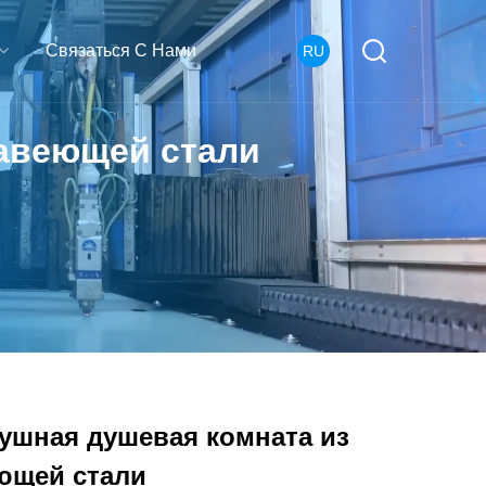
Связаться С Нами
RU
жавеющей стали
ушная душевая комната из
ющей стали