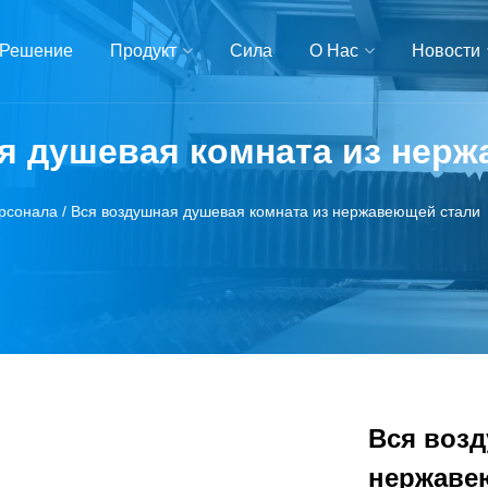
Решение
Продукт
Сила
О Нас
Новости
я душевая комната из нер
рсонала
/
Вся воздушная душевая комната из нержавеющей стали
Вся возд
нержаве