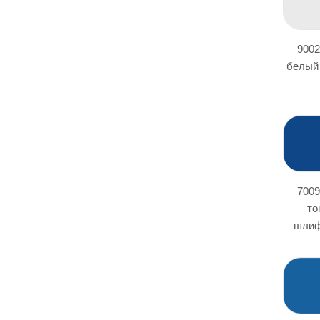
9002
белый
7009
то
шлиф