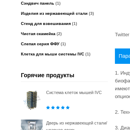
Сэндвич панель
(1)
Изделия из нержавеющей стали
(3)
Стенд для взвешивания
(1)
Чистая скамейка
(2)
Twitter
Слепая серия ФФУ
(1)
Клетка для мыши системы IVC
(1)
Пара
1. Инд
Горячие продукты
биофар
имеют 
Система клеток мышей IVC
опцио
2. Тех
Дверь из нержавеющей стали/
3. Диа
ударная дверь