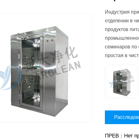
Индустрия при
отделении в ч
продуктов пит
промышленнос
семинаров по 
простая в чис
Расследо
ПРЕВ：Нет пр