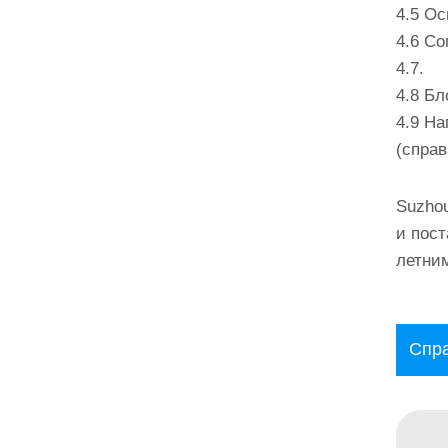
4.5 О
4.6 С
4.7.
4.8 Бл
4.9 На
(справ
Suzhou
и пост
летним
Спра