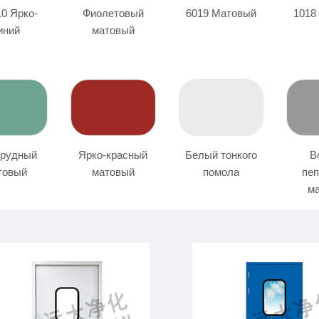
10 Ярко-
Фиолетовый
6019 Матовый
1018
иний
матовый
рудный
Ярко-красный
Белый тонкого
В
товый
матовый
помола
пе
м