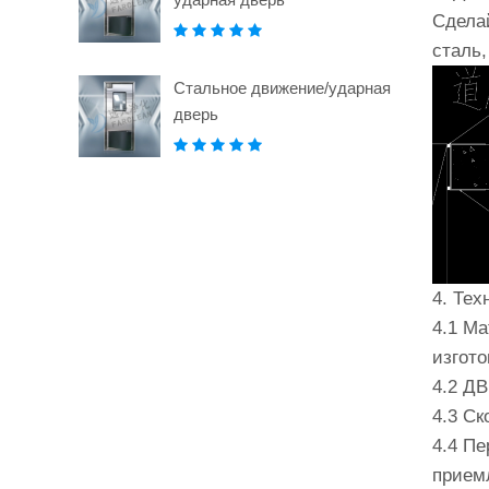
Сдела
сталь,
Стальное движение/ударная
дверь
4. Тех
4.1 Ма
изгот
4.2 Д
4.3 Ск
4.4 П
прием